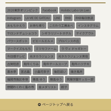
2020東京オリンピック
Facebook
Holistic Labo Un Lien
Instagram
LA VIE DE GATEAU
LINE
RKB
RKB毎日放送
おもちかえり
お持ち帰り
こだわり工房あべ
インスタグラム
サロンドデュショコラ
シギラリゾートホテル
テイクアウト
パワースポット
ピエールエルメ
プロバンスの丘
マークイズももち
ミツセファーム
ラ ヴィ ドゥガトー
今日感テレビ
元タカラジェンヌ
元タカラジェンヌ男役
古賀稔彦
和牛くりみ
和牛テールスープ
和牛ハツテキ
喜水亭
宮古島
小島可奈子
後厄祓い
焼き鳥丼
福岡市南区寺塚
穂高 ゆう
穂高ゆう
筑陽学園サッカー部
野間わくわく蚤の市
金メダリスト
餃子
ページトップへ戻る