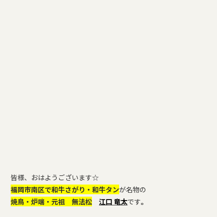
皆様、おはようございます☆
福岡市南区で和牛さがり・和牛タン
が名物の
焼鳥・炉端・元祖 無法松
江口 竜太
です
。