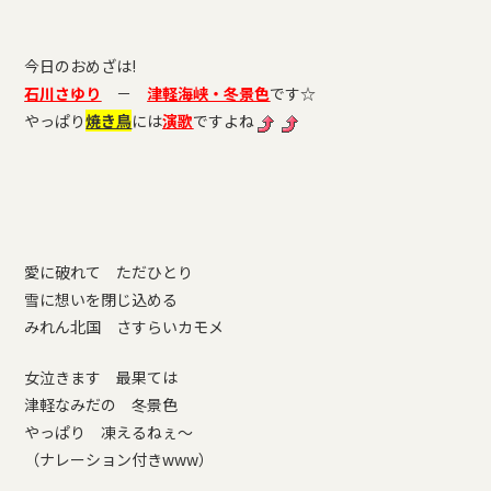
今日のおめざは!
石川さゆり
－
津軽海峡・冬景色
です☆
やっぱり
焼き鳥
には
演歌
ですよね
愛に破れて ただひとり
雪に想いを閉じ込める
みれん北国 さすらいカモメ
女泣きます 最果ては
津軽なみだの 冬景色
やっぱり 凍えるねぇ～
（ナレーション付きwww）