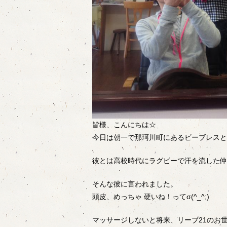
皆様、こんにちは☆
今日は朝一で那珂川町にあるビーブレスとい
彼とは高校時代にラグビーで汗を流した仲
そんな彼に言われました。
頭皮、めっちゃ 硬いね！ってσ(^_^;)
マッサージしないと将来、リーブ21のお