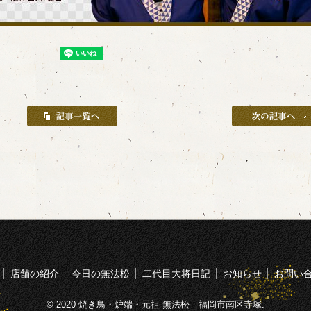
店舗の紹介
今日の無法松
二代目大将日記
お知らせ
お問い
© 2020 焼き鳥・炉端・元祖 無法松｜福岡市南区寺塚.