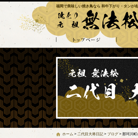
福岡で美味しい焼き鳥なら 和牛下がり・タンが名
ホーム
>
二代目大将日記
>
ブログ
>
那珂川町