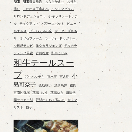
RKB
RKB毎日放送
おもちかえり
お持ち
帰り
こだわり工房あべ
インスタグラム
サロンドデュショコラ
シギラリゾートホテ
ル
テイクアウト
パワースポット
ピエー
ルエルメ
プロバンスの丘
マークイズもも
ち
ミツセファーム
ラ ヴィ ドゥガトー
今日感テレビ
元タカラジェンヌ
元タカラ
ジェンヌ男役
古賀稔彦
和牛くりみ
和牛テールスー
プ
小
和牛ハツテキ
喜水亭
宮古島
島可奈子
後厄祓い
焼き鳥丼
福岡
市南区寺塚
穂高 ゆう
穂高ゆう
筑陽学
園サッカー部
野間わくわく蚤の市
金メダ
リスト
餃子