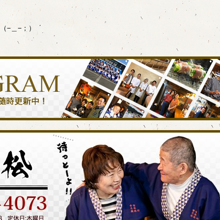
（−＿−；）