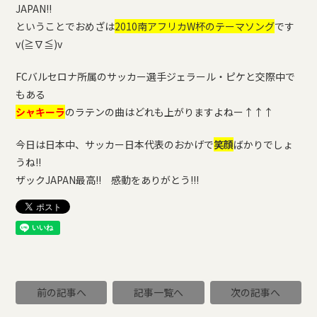
JAPAN!!
ということでおめざは
2010南アフリカW杯のテーマソング
です
v(≧∇≦)v
FCバルセロナ所属のサッカー選手ジェラール・ピケと交際中で
もある
シャキーラ
のラテンの曲はどれも上がりますよねー↑↑↑
今日は日本中、サッカー日本代表のおかげで
笑顔
ばかりでしょ
うね!!
ザックJAPAN最高!! 感動をありがとう!!!
前の記事へ
記事一覧へ
次の記事へ