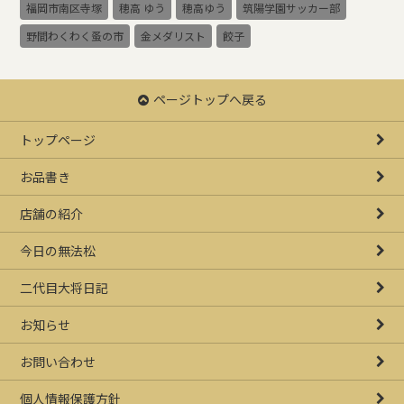
福岡市南区寺塚
穂高 ゆう
穂高ゆう
筑陽学園サッカー部
野間わくわく蚤の市
金メダリスト
餃子
ページトップへ戻る
トップページ
お品書き
店舗の紹介
今日の無法松
二代目大将日記
お知らせ
お問い合わせ
個人情報保護方針