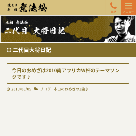
電話
メニュー
二代目大将日記
今日のおめざは2010南アフリカW杯のテーマソン
グです♪
2013/06/05
ブログ
本日のおめざの1曲♪