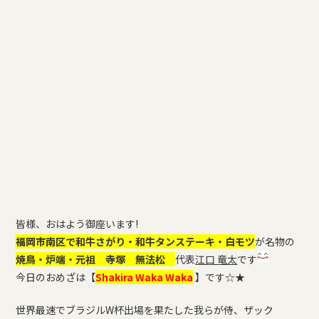
皆様、おはよう御座います!
福岡市南区で和牛さがり・和牛タンステーキ・白モツ
が名物の
焼鳥・炉端・元祖 寺塚 無法松
代表
江口 竜太
です
今日のおめざは【
Shakira Waka Waka
】です☆★
世界最速でブラジルW杯出場を果たした我らが侍、ザック