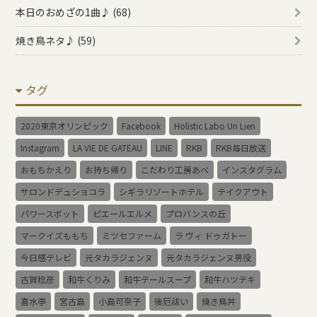
本日のおめざの1曲♪ (68)
焼き鳥ネタ♪ (59)
タグ
2020東京オリンピック
Facebook
Holistic Labo Un Lien
Instagram
LA VIE DE GATEAU
LINE
RKB
RKB毎日放送
おもちかえり
お持ち帰り
こだわり工房あべ
インスタグラム
サロンドデュショコラ
シギラリゾートホテル
テイクアウト
パワースポット
ピエールエルメ
プロバンスの丘
マークイズももち
ミツセファーム
ラ ヴィ ドゥガトー
今日感テレビ
元タカラジェンヌ
元タカラジェンヌ男役
古賀稔彦
和牛くりみ
和牛テールスープ
和牛ハツテキ
喜水亭
宮古島
小島可奈子
後厄祓い
焼き鳥丼