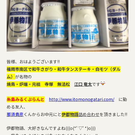
皆様、おはようございます!!
福岡市南区で和牛さがり・和牛タンステーキ・白モツ（ダル
ム）
が名物の
焼鳥・炉端・元祖 寺塚 無法松
江口 竜太
です
糸島みるくぷらんと
http://www.itomonogatari.com/
に勤
める友人、
那須貴彦
くんからお中元にと
伊都物語
詰め合わせ
を頂きました!!
伊都物語、大好きなんですよね(((o(*ﾟ▽ﾟ*)o)))