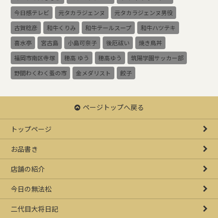
今日感テレビ
元タカラジェンヌ
元タカラジェンヌ男役
古賀稔彦
和牛くりみ
和牛テールスープ
和牛ハツテキ
喜水亭
宮古島
小島可奈子
後厄祓い
焼き鳥丼
福岡市南区寺塚
穂高 ゆう
穂高ゆう
筑陽学園サッカー部
野間わくわく蚤の市
金メダリスト
餃子
ページトップへ戻る
トップページ
お品書き
店舗の紹介
今日の無法松
二代目大将日記