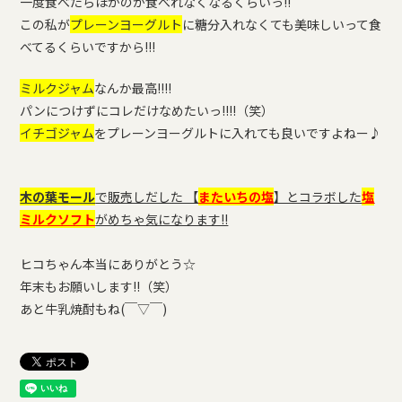
一度食べたらほかのが食べれなくなるくらいっ!!
この私が
プレーンヨーグルト
に糖分入れなくても美味しいって食
べてるくらいですから!!!
ミルクジャム
なんか最高!!!!
パンにつけずにコレだけなめたいっ!!!!（笑）
イチゴジャム
をプレーンヨーグルトに入れても良いですよねー♪
木の葉モール
で販売しだした 【
またいちの塩
】とコラボした
塩
ミルクソフト
がめちゃ気になります!!
ヒコちゃん本当にありがとう☆
年末もお願いします!!（笑）
あと牛乳焼酎もね(￣▽￣)