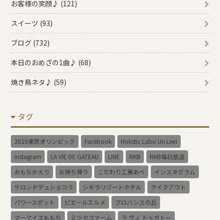
お客様の笑顔♪ (121)
スイーツ (93)
ブログ (732)
本日のおめざの1曲♪ (68)
焼き鳥ネタ♪ (59)
タグ
2020東京オリンピック
Facebook
Holistic Labo Un Lien
Instagram
LA VIE DE GATEAU
LINE
RKB
RKB毎日放送
おもちかえり
お持ち帰り
こだわり工房あべ
インスタグラム
サロンドデュショコラ
シギラリゾートホテル
テイクアウト
パワースポット
ピエールエルメ
プロバンスの丘
マークイズももち
ミツセファーム
ラ ヴィ ドゥガトー