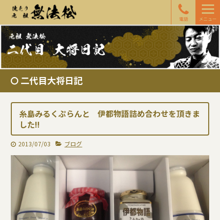
電話
メニュー
二代目大将日記
糸島みるくぷらんと 伊都物語詰め合わせを頂きま
した!!
2013/07/03
ブログ