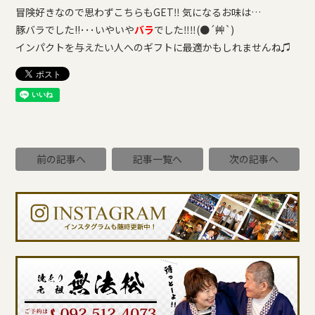
冒険好きなので思わずこちらもGET‼ 気になるお味は…
豚バラでした!!･･･いやいや
バラ
でした‼‼(●´艸`)
インパクトを与えたい人へのギフトに最適かもしれませんね♫
前の記事へ
記事一覧へ
次の記事へ