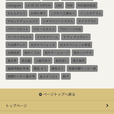
Instagram
LA VIE DE GATEAU
LINE
RKB
RKB毎日放送
おもちかえり
お持ち帰り
こだわり工房あべ
インスタグラム
サロンドデュショコラ
シギラリゾートホテル
テイクアウト
パワースポット
ピエールエルメ
プロバンスの丘
マークイズももち
ミツセファーム
ラ ヴィ ドゥガトー
今日感テレビ
元タカラジェンヌ
元タカラジェンヌ男役
古賀稔彦
和牛くりみ
和牛テールスープ
和牛ハツテキ
喜水亭
宮古島
小島可奈子
後厄祓い
焼き鳥丼
福岡市南区寺塚
穂高 ゆう
穂高ゆう
筑陽学園サッカー部
野間わくわく蚤の市
金メダリスト
餃子
ページトップへ戻る
トップページ