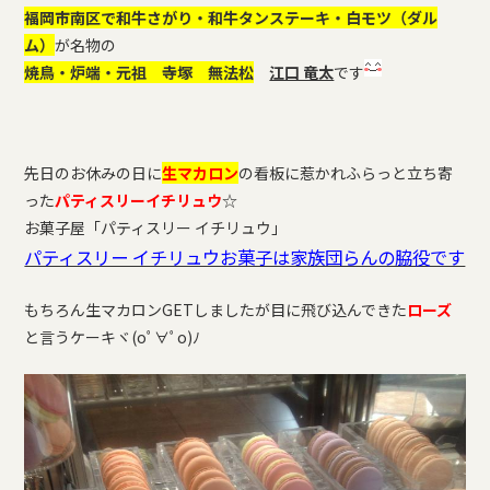
福岡市南区で和牛さがり・和牛タンステーキ・白モツ（ダル
ム）
が名物の
焼鳥・炉端・元祖 寺塚 無法松
江口 竜太
です
先日のお休みの日に
生マカロン
の看板に惹かれふらっと立ち寄
った
パティスリーイチリュウ
☆
お菓子屋「パティスリー イチリュウ」
パティスリー イチリュウお菓子は家族団らんの脇役です
もちろん生マカロンGETしましたが目に飛び込んできた
ローズ
と言うケーキヾ(oﾟ∀ﾟo)ﾉ