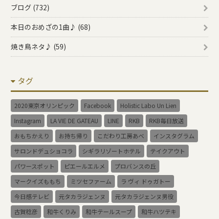
ブログ (732)
本日のおめざの1曲♪ (68)
焼き鳥ネタ♪ (59)
タグ
2020東京オリンピック
Facebook
Holistic Labo Un Lien
Instagram
LA VIE DE GATEAU
LINE
RKB
RKB毎日放送
おもちかえり
お持ち帰り
こだわり工房あべ
インスタグラム
サロンドデュショコラ
シギラリゾートホテル
テイクアウト
パワースポット
ピエールエルメ
プロバンスの丘
マークイズももち
ミツセファーム
ラ ヴィ ドゥガトー
今日感テレビ
元タカラジェンヌ
元タカラジェンヌ男役
古賀稔彦
和牛くりみ
和牛テールスープ
和牛ハツテキ