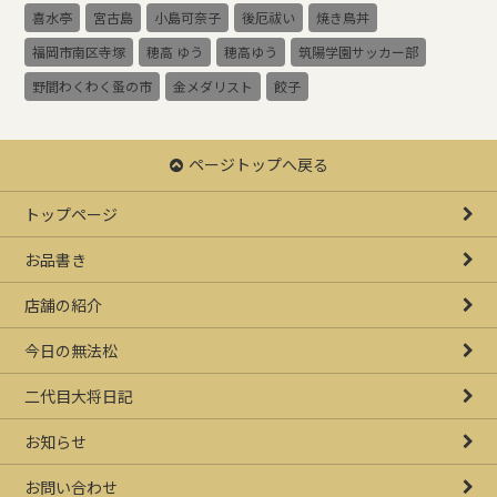
喜水亭
宮古島
小島可奈子
後厄祓い
焼き鳥丼
福岡市南区寺塚
穂高 ゆう
穂高ゆう
筑陽学園サッカー部
野間わくわく蚤の市
金メダリスト
餃子
ページトップへ戻る
トップページ
お品書き
店舗の紹介
今日の無法松
二代目大将日記
お知らせ
お問い合わせ