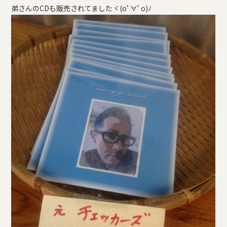
弟さんのCDも販売されてましたヾ(oﾟ∀ﾟo)ﾉ