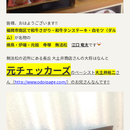
皆様、おはようございます‼
福岡市南区で和牛さがり・和牛タンステーキ・白モツ（ダル
ム）
が名物の
焼鳥・炉端・元祖 寺塚 無法松
江口 竜太
です
無法松の近所にある長丘 大土井商店さんの大将はなんと
元チェッカーズ
のベーシスト
大土井裕二
さ
ん（
http://www.odoipage.com/
）のお兄さんなんです‼