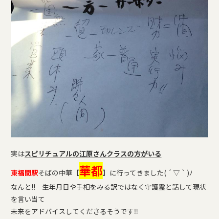
実は
スピリチュアルの江原さんクラスの方がいる
華都
東福間駅
そばの中華【
】に行ってきました( ´ ▽ ` )ﾉ
なんと!! 生年月日や手相をみる訳ではなく守護霊と話して現
状
を言い当て
未来をアドバイスしてくださるそうです‼