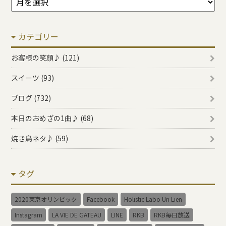
ー
カ
カテゴリー
イ
ブ
お客様の笑顔♪ (121)
スイーツ (93)
ブログ (732)
本日のおめざの1曲♪ (68)
焼き鳥ネタ♪ (59)
タグ
2020東京オリンピック
Facebook
Holistic Labo Un Lien
Instagram
LA VIE DE GATEAU
LINE
RKB
RKB毎日放送