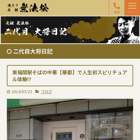
電話
メニュー
二代目大将日記
東福間駅そばの中華【華都】で人生初スピリチュア
ル体験!?
2014/05/22
ブログ