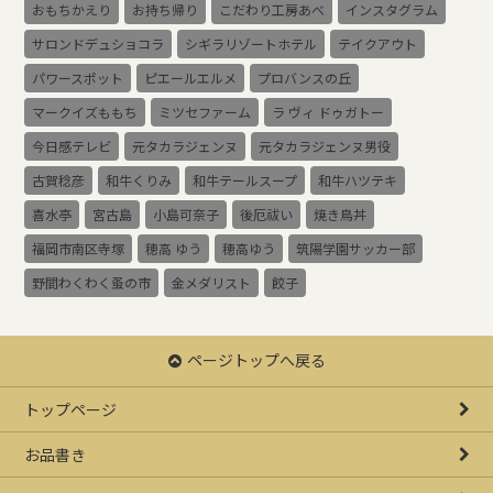
おもちかえり
お持ち帰り
こだわり工房あべ
インスタグラム
サロンドデュショコラ
シギラリゾートホテル
テイクアウト
パワースポット
ピエールエルメ
プロバンスの丘
マークイズももち
ミツセファーム
ラ ヴィ ドゥガトー
今日感テレビ
元タカラジェンヌ
元タカラジェンヌ男役
古賀稔彦
和牛くりみ
和牛テールスープ
和牛ハツテキ
喜水亭
宮古島
小島可奈子
後厄祓い
焼き鳥丼
福岡市南区寺塚
穂高 ゆう
穂高ゆう
筑陽学園サッカー部
野間わくわく蚤の市
金メダリスト
餃子
ページトップへ戻る
トップページ
お品書き