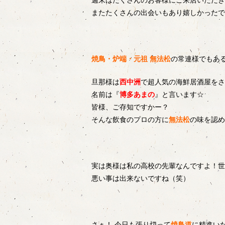
週末はたくさんのお客様にご来店いただき
またたくさんの出会いもあり嬉しかったです♪
焼鳥・炉端・元祖 無法松
の常連様でもあ
旦那様は
西中洲
で超人気の海鮮居酒屋をさ
名前は『
博多あまの
』と言います☆
皆様、ご存知ですかー？
そんな飲食のプロの方に
無法松
の味を認めて
実は奥様は私の高校の先輩なんですよ！世
悪い事は出来ないですね（笑）
さぁ！ 今日も張り切って
焼鳥道
に精進いた