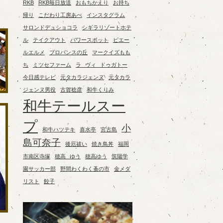
RKB
RKB毎日放送
おもちかえり
お持ち
帰り
こだわり工房あべ
インスタグラム
サロンドデュショコラ
シギラリゾートホテ
ル
テイクアウト
パワースポット
ピエー
ルエルメ
プロバンスの丘
マークイズもも
ち
ミツセファーム
ラ ヴィ ドゥガトー
今日感テレビ
元タカラジェンヌ
元タカラ
ジェンヌ男役
古賀稔彦
和牛くりみ
和牛テールスー
プ
小
和牛ハツテキ
喜水亭
宮古島
島可奈子
後厄祓い
焼き鳥丼
福岡
市南区寺塚
穂高 ゆう
穂高ゆう
筑陽学
園サッカー部
野間わくわく蚤の市
金メダ
リスト
餃子