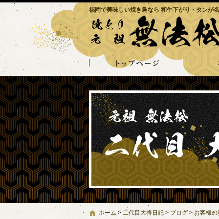
福岡で美味しい焼き鳥なら 和牛下がり・タンが名
ホーム
>
二代目大将日記
>
ブログ
>
お客様の