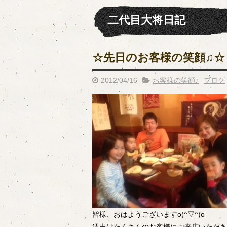
二代目大将日記
☆先日のお客様の笑顔♫☆
2012/04/16
お客様の笑顔♪
ブログ
皆様、おはようございますo(^▽^)o