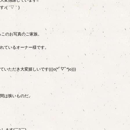
大変感謝しています‼
( ´▽｀)
るこのお写真のご家族。
れているオーナー様です。
いただき大変嬉しいです(((o(*ﾟ▽ﾟ*)o)))
間は狭いものだ。
します(￣^￣)ゞ