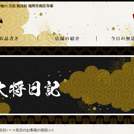
物の 元祖 無法松 福岡市南区寺塚
笑顔♪
>
☆先日のお客様の笑顔♫☆