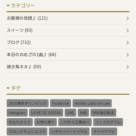
カテゴリー
イ
ブ
お客様の笑顔♪ (121)
スイーツ (93)
ブログ (732)
本日のおめざの1曲♪ (68)
焼き鳥ネタ♪ (59)
タグ
2020東京オリンピック
Facebook
Holistic Labo Un Lien
Instagram
LA VIE DE GATEAU
LINE
RKB
RKB毎日放送
おもちかえり
お持ち帰り
こだわり工房あべ
インスタグラム
サロンドデュショコラ
シギラリゾートホテル
テイクアウト