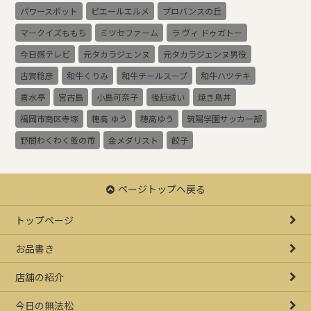
パワースポット
ピエールエルメ
プロバンスの丘
マークイズももち
ミツセファーム
ラ ヴィ ドゥガトー
今日感テレビ
元タカラジェンヌ
元タカラジェンヌ男役
古賀稔彦
和牛くりみ
和牛テールスープ
和牛ハツテキ
喜水亭
宮古島
小島可奈子
後厄祓い
焼き鳥丼
福岡市南区寺塚
穂高 ゆう
穂高ゆう
筑陽学園サッカー部
野間わくわく蚤の市
金メダリスト
餃子
ページトップへ戻る
トップページ
お品書き
店舗の紹介
今日の無法松