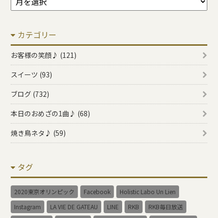
ー
カ
カテゴリー
イ
ブ
お客様の笑顔♪ (121)
スイーツ (93)
ブログ (732)
本日のおめざの1曲♪ (68)
焼き鳥ネタ♪ (59)
タグ
2020東京オリンピック
Facebook
Holistic Labo Un Lien
Instagram
LA VIE DE GATEAU
LINE
RKB
RKB毎日放送