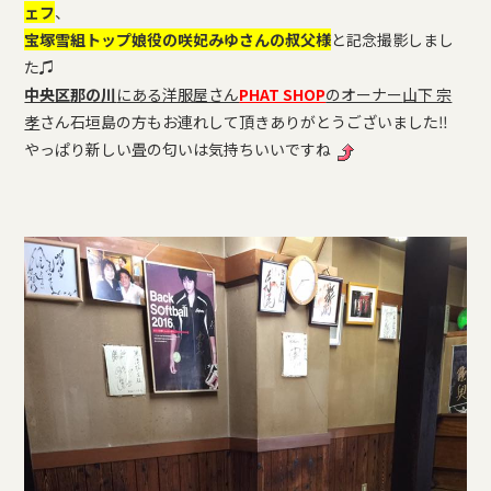
ェフ
、
宝塚雪組トップ娘役の咲妃みゆさんの叔父様
と記念撮影しまし
た♫
中央区那の川
にある洋服屋さん
PHAT SHOP
のオーナー
山下 宗
孝
さん石垣島の方もお連れして頂きありがとうございました‼︎
やっぱり新しい畳の匂いは気持ちいいですね