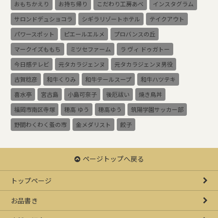
おもちかえり
お持ち帰り
こだわり工房あべ
インスタグラム
サロンドデュショコラ
シギラリゾートホテル
テイクアウト
パワースポット
ピエールエルメ
プロバンスの丘
マークイズももち
ミツセファーム
ラ ヴィ ドゥガトー
今日感テレビ
元タカラジェンヌ
元タカラジェンヌ男役
古賀稔彦
和牛くりみ
和牛テールスープ
和牛ハツテキ
喜水亭
宮古島
小島可奈子
後厄祓い
焼き鳥丼
福岡市南区寺塚
穂高 ゆう
穂高ゆう
筑陽学園サッカー部
野間わくわく蚤の市
金メダリスト
餃子
ページトップへ戻る
トップページ
お品書き