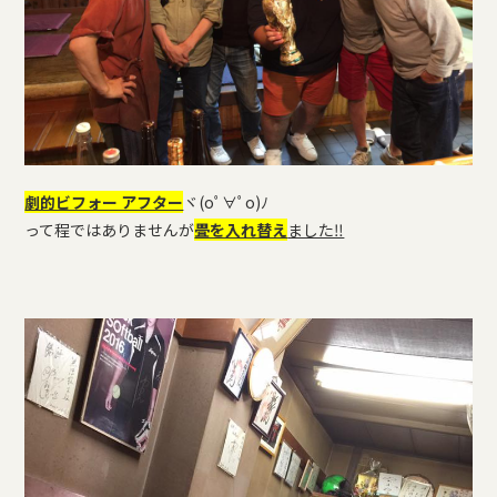
劇的ビフォー アフター
ヾ(oﾟ∀ﾟo)ﾉ
って程ではありませんが
畳を入れ替え
ました‼︎