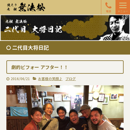
電話
メニュー
二代目大将日記
劇的ビフォー アフター！！
2016/06/21
お客様の笑顔♪
ブログ