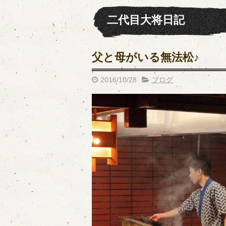
二代目大将日記
父と母がいる無法松♪
2016/10/28
ブログ