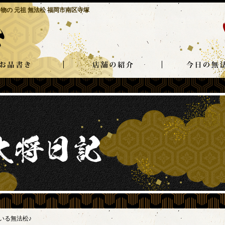
物の 元祖 無法松 福岡市南区寺塚
いる無法松♪