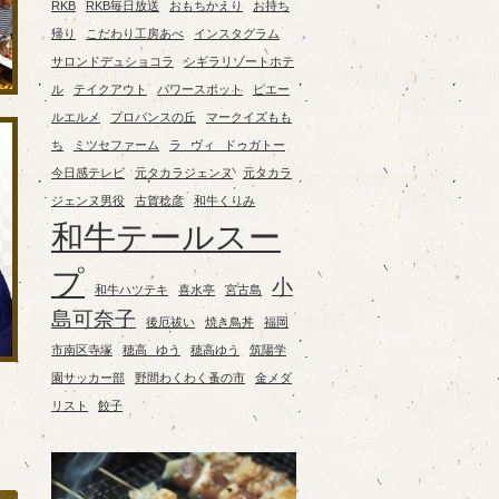
RKB
RKB毎日放送
おもちかえり
お持ち
帰り
こだわり工房あべ
インスタグラム
サロンドデュショコラ
シギラリゾートホテ
ル
テイクアウト
パワースポット
ピエー
ルエルメ
プロバンスの丘
マークイズもも
ち
ミツセファーム
ラ ヴィ ドゥガトー
今日感テレビ
元タカラジェンヌ
元タカラ
ジェンヌ男役
古賀稔彦
和牛くりみ
和牛テールスー
プ
小
和牛ハツテキ
喜水亭
宮古島
島可奈子
後厄祓い
焼き鳥丼
福岡
市南区寺塚
穂高 ゆう
穂高ゆう
筑陽学
園サッカー部
野間わくわく蚤の市
金メダ
リスト
餃子