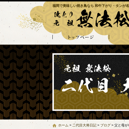
福岡で美味しい焼き鳥なら 和牛下がり・タンが名
ホーム
>
二代目大将日記
>
ブログ
>
父と母が