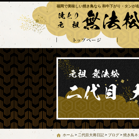
福岡で美味しい焼き鳥なら 和牛下がり・タンが名
ホーム
>
二代目大将日記
>
ブログ
>
焼き鳥ネ