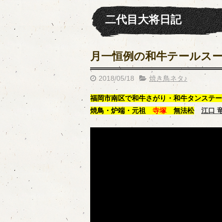
二代目大将日記
月一恒例の和牛テールスー
2018/05/18
焼き鳥ネタ♪
福岡市南区で和牛さがり・和牛タンステー
焼鳥・炉端・元祖
寺塚
無法松
江口 