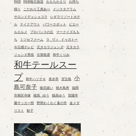
RKB
RKB毎日放送
おもちかえり
お持ち
帰り
こだわり工房あべ
インスタグラム
サロンドデュショコラ
シギラリゾートホテ
ル
テイクアウト
パワースポット
ピエー
ルエルメ
プロバンスの丘
マークイズもも
ち
ミツセファーム
ラ ヴィ ドゥガトー
今日感テレビ
元タカラジェンヌ
元タカラ
ジェンヌ男役
古賀稔彦
和牛くりみ
和牛テールスー
プ
小
和牛ハツテキ
喜水亭
宮古島
島可奈子
後厄祓い
焼き鳥丼
福岡
市南区寺塚
穂高 ゆう
穂高ゆう
筑陽学
園サッカー部
野間わくわく蚤の市
金メダ
リスト
餃子