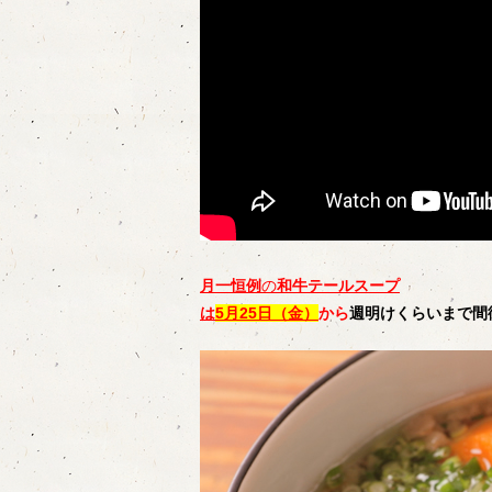
月一恒例
の
和牛テールスープ
は
5
月25
日（金）
から
週明けくらいまで間