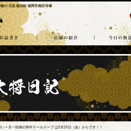
物の 元祖 無法松 福岡市南区寺塚
タ♪
>
月一恒例の和牛テールスープ は5月25日（金）からです！！