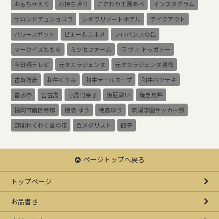
おもちかえり
お持ち帰り
こだわり工房あべ
インスタグラム
サロンドデュショコラ
シギラリゾートホテル
テイクアウト
パワースポット
ピエールエルメ
プロバンスの丘
マークイズももち
ミツセファーム
ラ ヴィ ドゥガトー
今日感テレビ
元タカラジェンヌ
元タカラジェンヌ男役
古賀稔彦
和牛くりみ
和牛テールスープ
和牛ハツテキ
喜水亭
宮古島
小島可奈子
後厄祓い
焼き鳥丼
福岡市南区寺塚
穂高 ゆう
穂高ゆう
筑陽学園サッカー部
野間わくわく蚤の市
金メダリスト
餃子
ページトップへ戻る
トップページ
お品書き