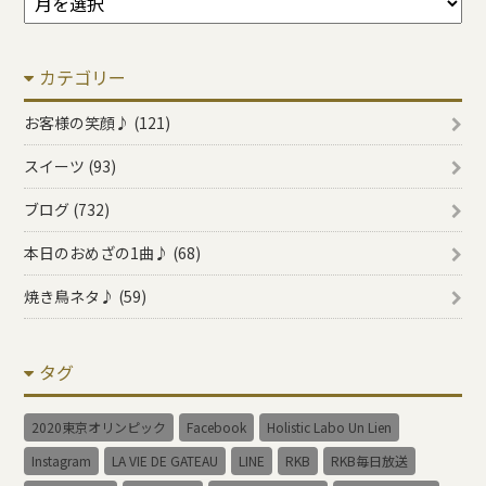
ー
カ
カテゴリー
イ
ブ
お客様の笑顔♪ (121)
スイーツ (93)
ブログ (732)
本日のおめざの1曲♪ (68)
焼き鳥ネタ♪ (59)
タグ
2020東京オリンピック
Facebook
Holistic Labo Un Lien
Instagram
LA VIE DE GATEAU
LINE
RKB
RKB毎日放送