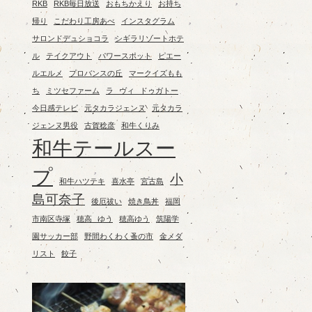
RKB
RKB毎日放送
おもちかえり
お持ち
帰り
こだわり工房あべ
インスタグラム
サロンドデュショコラ
シギラリゾートホテ
ル
テイクアウト
パワースポット
ピエー
ルエルメ
プロバンスの丘
マークイズもも
ち
ミツセファーム
ラ ヴィ ドゥガトー
今日感テレビ
元タカラジェンヌ
元タカラ
ジェンヌ男役
古賀稔彦
和牛くりみ
和牛テールスー
プ
小
和牛ハツテキ
喜水亭
宮古島
島可奈子
後厄祓い
焼き鳥丼
福岡
市南区寺塚
穂高 ゆう
穂高ゆう
筑陽学
園サッカー部
野間わくわく蚤の市
金メダ
リスト
餃子