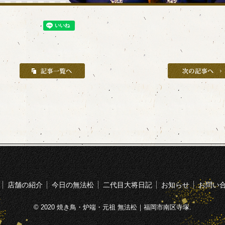
店舗の紹介
今日の無法松
二代目大将日記
お知らせ
お問い
© 2020 焼き鳥・炉端・元祖 無法松｜福岡市南区寺塚.