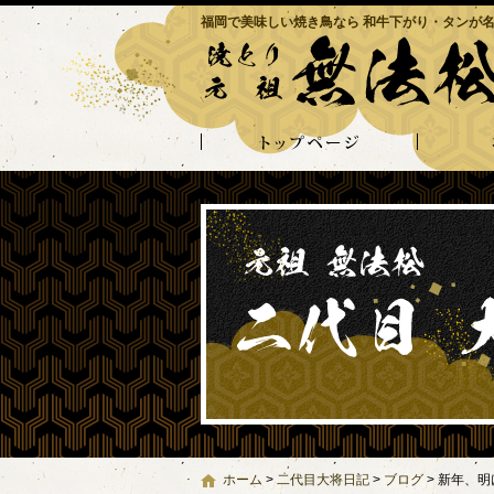
福岡で美味しい焼き鳥なら 和牛下がり・タンが名
ホーム
>
二代目大将日記
>
ブログ
>
新年、明