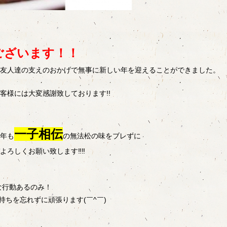
ございます！！
友人達の支えの
おかげで無事に新しい年を迎えることができました。
客様には大変感
謝致しております!!
一子相伝
年も
の
無法松の味をブレずに
よろしくお願い致します
‼︎
‼︎
な行動あるの
み！
持ちを忘れずに頑張ります(￣^￣)
ゞ