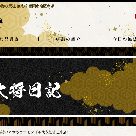
物の 元祖 無法松 福岡市南区寺塚
笑顔♪
>
サッカーモンゴル代表監督ご来店‼