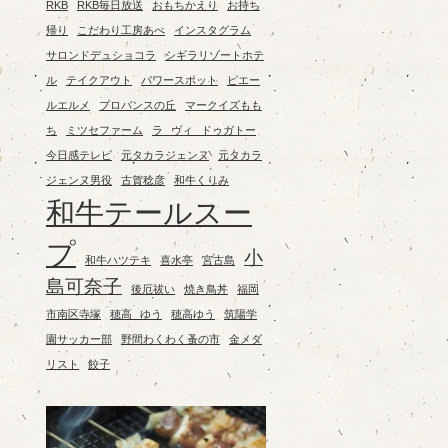
RKB
RKB毎日放送
おもちかえり
お持ち
帰り
こだわり工房あべ
インスタグラム
サロンドデュショコラ
シギラリゾートホテ
ル
テイクアウト
パワースポット
ピエー
ルエルメ
プロバンスの丘
マークイズもも
ち
ミツセファーム
ラ ヴィ ドゥガトー
今日感テレビ
元タカラジェンヌ
元タカラ
ジェンヌ男役
古賀稔彦
和牛くりみ
和牛テールスー
プ
小
和牛ハツテキ
喜水亭
宮古島
島可奈子
後厄祓い
焼き鳥丼
福岡
市南区寺塚
穂高 ゆう
穂高ゆう
筑陽学
園サッカー部
野間わくわく蚤の市
金メダ
リスト
餃子