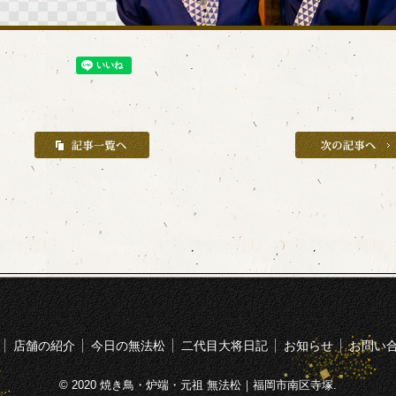
店舗の紹介
今日の無法松
二代目大将日記
お知らせ
お問い
© 2020 焼き鳥・炉端・元祖 無法松｜福岡市南区寺塚.