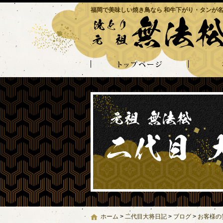
福岡で美味しい焼き鳥なら 和牛下がり・タンが名
ホーム
>
二代目大将日記
>
ブログ
>
お客様の