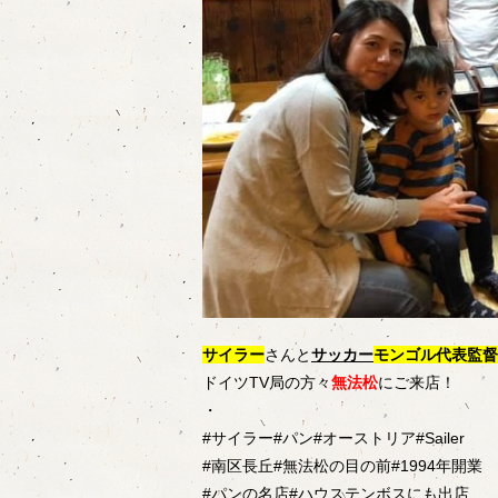
サイラー
さんと
サッカー
モンゴル代表監督
ドイツTV局の方々
無法松
にご来店！
・
#サイラー#パン#オーストリア#Sailer
#南区長丘#無法松の目の前#1994年開業
#パンの名店#ハウステンボスにも出店