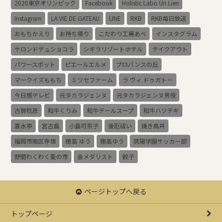
2020東京オリンピック
Facebook
Holistic Labo Un Lien
Instagram
LA VIE DE GATEAU
LINE
RKB
RKB毎日放送
おもちかえり
お持ち帰り
こだわり工房あべ
インスタグラム
サロンドデュショコラ
シギラリゾートホテル
テイクアウト
パワースポット
ピエールエルメ
プロバンスの丘
マークイズももち
ミツセファーム
ラ ヴィ ドゥガトー
今日感テレビ
元タカラジェンヌ
元タカラジェンヌ男役
古賀稔彦
和牛くりみ
和牛テールスープ
和牛ハツテキ
喜水亭
宮古島
小島可奈子
後厄祓い
焼き鳥丼
福岡市南区寺塚
穂高 ゆう
穂高ゆう
筑陽学園サッカー部
野間わくわく蚤の市
金メダリスト
餃子
ページトップへ戻る
トップページ