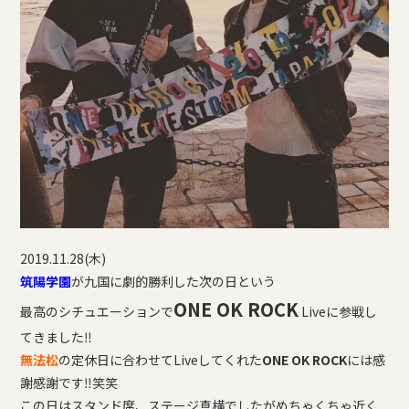
2019.11.28(木)
筑陽学園
が九国に劇的勝利した次の日という
ONE OK ROCK
最高のシチュエーションで
Liveに参戦し
てきました
‼︎
無法松
の定休日に合わせてLiveしてくれた
ONE OK ROCK
には感
謝感謝です
‼︎
笑笑
この日はスタンド席、ステージ真横でしたがめちゃくちゃ近く