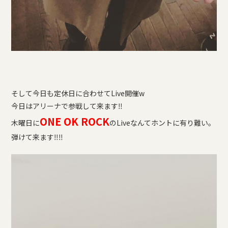
そして今日も定休日に合わせてLive開催w
今日はアリーナで参戦して来ます
‼︎
ONE OK ROCK
木曜日に
のLiveなんてホントに有り難い。
弾けて来ます
‼︎
‼︎