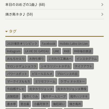
本日のおめざの1曲♪ (68)
焼き鳥ネタ♪ (59)
タグ
2020東京オリンピック
Facebook
Holistic Labo Un Lien
Instagram
LA VIE DE GATEAU
LINE
RKB
RKB毎日放送
おもちかえり
お持ち帰り
こだわり工房あべ
インスタグラム
サロンドデュショコラ
シギラリゾートホテル
テイクアウト
パワースポット
ピエールエルメ
プロバンスの丘
マークイズももち
ミツセファーム
ラ ヴィ ドゥガトー
今日感テレビ
元タカラジェンヌ
元タカラジェンヌ男役
古賀稔彦
和牛くりみ
和牛テールスープ
和牛ハツテキ
喜水亭
宮古島
小島可奈子
後厄祓い
焼き鳥丼