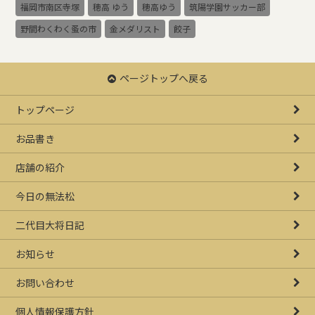
福岡市南区寺塚
穂高 ゆう
穂高ゆう
筑陽学園サッカー部
野間わくわく蚤の市
金メダリスト
餃子
ページトップへ戻る
トップページ
お品書き
店舗の紹介
今日の無法松
二代目大将日記
お知らせ
お問い合わせ
個人情報保護方針