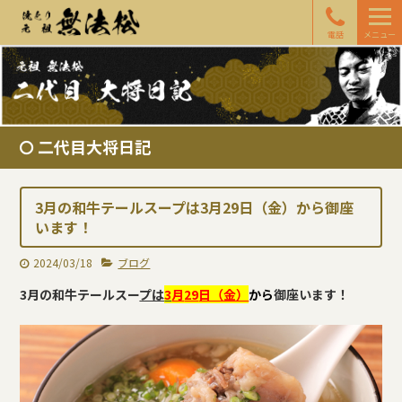
電話
メニュー
二代目大将日記
3月の和牛テールスープは3月29日（金）から御座
います！
2024/03/18
ブログ
3月の和牛テールスー
プは
3
月
29
日（金）
から
御座います！