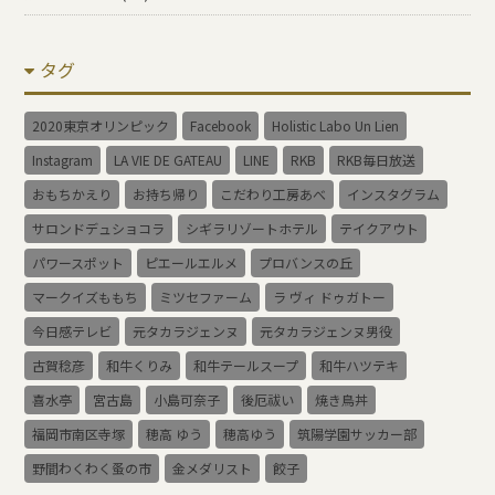
タグ
2020東京オリンピック
Facebook
Holistic Labo Un Lien
Instagram
LA VIE DE GATEAU
LINE
RKB
RKB毎日放送
おもちかえり
お持ち帰り
こだわり工房あべ
インスタグラム
サロンドデュショコラ
シギラリゾートホテル
テイクアウト
パワースポット
ピエールエルメ
プロバンスの丘
マークイズももち
ミツセファーム
ラ ヴィ ドゥガトー
今日感テレビ
元タカラジェンヌ
元タカラジェンヌ男役
古賀稔彦
和牛くりみ
和牛テールスープ
和牛ハツテキ
喜水亭
宮古島
小島可奈子
後厄祓い
焼き鳥丼
福岡市南区寺塚
穂高 ゆう
穂高ゆう
筑陽学園サッカー部
野間わくわく蚤の市
金メダリスト
餃子