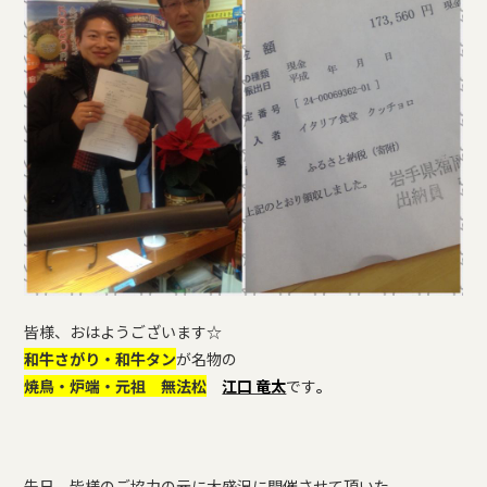
皆様、おはようございます☆
和牛さがり・和牛タン
が名物の
焼鳥・炉端・元祖 無法松
江口 竜太
です
。
先日、皆様のご協力の元に大盛況に開催させて頂いた