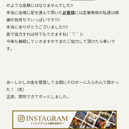
のような金額にはなりませんでした‼
本当に会場に足を運んで頂いた
お客様
には主催者側の私達は感
謝の気持ちでいっぱいです‼‼
本当にありがとうございました‼‼
皆で協力すれば何でもできますね( ´ ▽ ` )ﾉ
今後も継続していきますのでまたご協力して頂けたら幸いで
す。
あーしかしお金を管理してる間にドロボーに入られんで良かっ
た！（笑）
正直、寄附できてホッとしました。