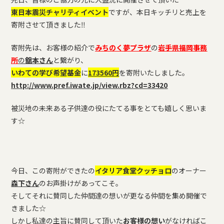
東日本震災チャリティイベント
ですが、本日キッチリと売上を
寄附させて頂きました‼
寄附先は、お客様の紹介で
みちのく夢プラザ
の
岩手県福岡事務
所
の
舘本さん
と繋がり、
いわての学び希望基金
に
173560円
を寄附いたしました。
http://www.pref.iwate.jp/view.rbz?cd=33420
被災地の未来ある子供達の役にたてる事をとても嬉しく思いま
す☆
今日、この寄附ができたの
イタリア食堂クッチョロ
のオーナー
森下さん
のお声掛けがあってこそ。
そしてそれに賛同した仲間達の想いが更なる仲間を集め開催で
きました☆
しかし私達の主旨に賛同して頂いた
お客様の想い
がなければこ