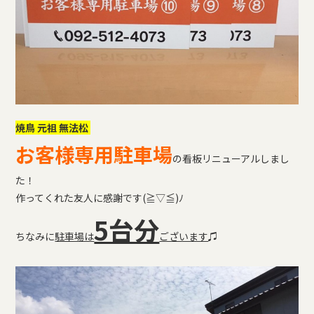
焼鳥 元祖 無法松
お客様専用駐車場
の看板リニューアルしまし
た！
作ってくれた友人に感謝です(≧▽≦)ﾉ
5台分
ちなみに
駐車場は
ございます
♫