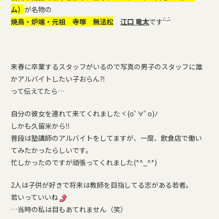
ム）
が名物の
焼鳥・炉端・元祖 寺塚 無法松
江口 竜太
です
来春に卒業するスタッフがいるので写真の男子のスタッフに誰
かアルバイトしたい子おらん⁈
って伝えてたら…
自分の彼女を連れて来てくれましたヾ(oﾟ∀ﾟo)ﾉ
しかも久留米から‼
普段は塾講師のアルバイトをしてますが、一度、飲食店で働い
てみたかったらしいです。
忙しかったのですが頑張ってくれました(*^_^*)
2人は子供が好きで将来は教師を目指してる志がある若者。
若いっていいね
…当時の私は目もあてれません（笑）