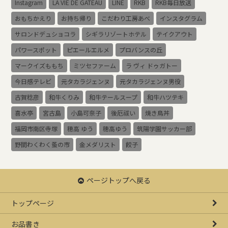
Instagram
LA VIE DE GATEAU
LINE
RKB
RKB毎日放送
おもちかえり
お持ち帰り
こだわり工房あべ
インスタグラム
サロンドデュショコラ
シギラリゾートホテル
テイクアウト
パワースポット
ピエールエルメ
プロバンスの丘
マークイズももち
ミツセファーム
ラ ヴィ ドゥガトー
今日感テレビ
元タカラジェンヌ
元タカラジェンヌ男役
古賀稔彦
和牛くりみ
和牛テールスープ
和牛ハツテキ
喜水亭
宮古島
小島可奈子
後厄祓い
焼き鳥丼
福岡市南区寺塚
穂高 ゆう
穂高ゆう
筑陽学園サッカー部
野間わくわく蚤の市
金メダリスト
餃子
ページトップへ戻る
トップページ
お品書き