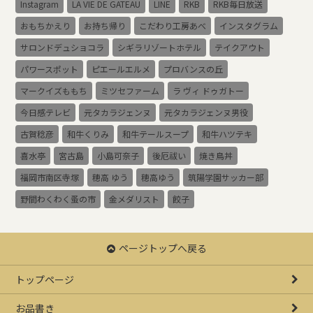
Instagram
LA VIE DE GATEAU
LINE
RKB
RKB毎日放送
おもちかえり
お持ち帰り
こだわり工房あべ
インスタグラム
サロンドデュショコラ
シギラリゾートホテル
テイクアウト
パワースポット
ピエールエルメ
プロバンスの丘
マークイズももち
ミツセファーム
ラ ヴィ ドゥガトー
今日感テレビ
元タカラジェンヌ
元タカラジェンヌ男役
古賀稔彦
和牛くりみ
和牛テールスープ
和牛ハツテキ
喜水亭
宮古島
小島可奈子
後厄祓い
焼き鳥丼
福岡市南区寺塚
穂高 ゆう
穂高ゆう
筑陽学園サッカー部
野間わくわく蚤の市
金メダリスト
餃子
ページトップへ戻る
トップページ
お品書き