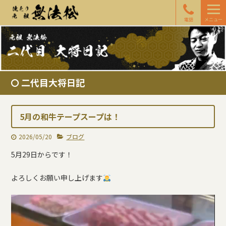
電話
メニュー
二代目大将日記
5月の和牛テープスープは！
2026/05/20
ブログ
5月29日からです！
よろしくお願い申し上げます
動
画
プ