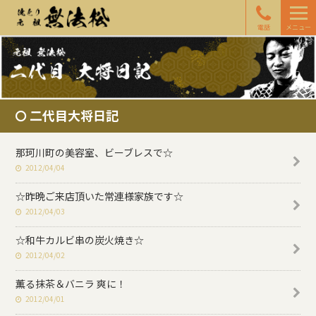
電話
メニュー
二代目大将日記
那珂川町の美容室、ビーブレスで☆
2012/04/04
☆昨晩ご来店頂いた常連様家族です☆
2012/04/03
☆和牛カルビ串の炭火焼き☆
2012/04/02
薫る抹茶＆バニラ 爽に！
2012/04/01