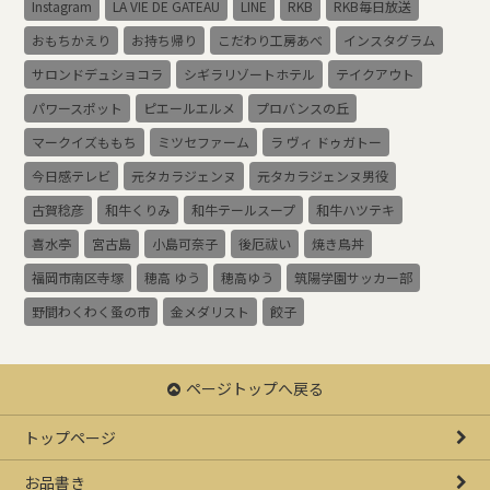
Instagram
LA VIE DE GATEAU
LINE
RKB
RKB毎日放送
おもちかえり
お持ち帰り
こだわり工房あべ
インスタグラム
サロンドデュショコラ
シギラリゾートホテル
テイクアウト
パワースポット
ピエールエルメ
プロバンスの丘
マークイズももち
ミツセファーム
ラ ヴィ ドゥガトー
今日感テレビ
元タカラジェンヌ
元タカラジェンヌ男役
古賀稔彦
和牛くりみ
和牛テールスープ
和牛ハツテキ
喜水亭
宮古島
小島可奈子
後厄祓い
焼き鳥丼
福岡市南区寺塚
穂高 ゆう
穂高ゆう
筑陽学園サッカー部
野間わくわく蚤の市
金メダリスト
餃子
ページトップへ戻る
トップページ
お品書き