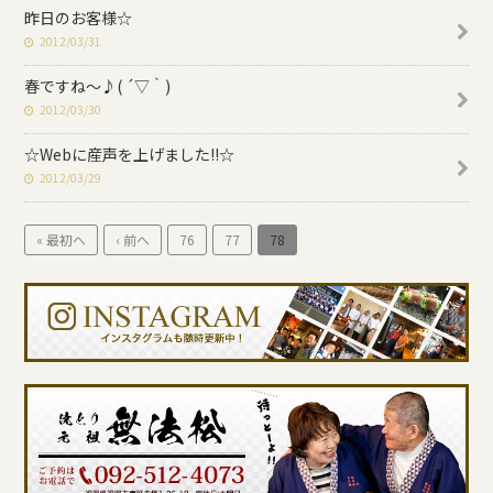
昨日のお客様☆
2012/03/31
春ですね〜♪( ´▽｀)
2012/03/30
☆Webに産声を上げました!!☆
2012/03/29
« 最初へ
‹ 前へ
76
77
78