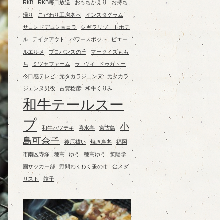
RKB
RKB毎日放送
おもちかえり
お持ち
帰り
こだわり工房あべ
インスタグラム
サロンドデュショコラ
シギラリゾートホテ
ル
テイクアウト
パワースポット
ピエー
ルエルメ
プロバンスの丘
マークイズもも
ち
ミツセファーム
ラ ヴィ ドゥガトー
今日感テレビ
元タカラジェンヌ
元タカラ
ジェンヌ男役
古賀稔彦
和牛くりみ
和牛テールスー
プ
小
和牛ハツテキ
喜水亭
宮古島
島可奈子
後厄祓い
焼き鳥丼
福岡
市南区寺塚
穂高 ゆう
穂高ゆう
筑陽学
園サッカー部
野間わくわく蚤の市
金メダ
リスト
餃子