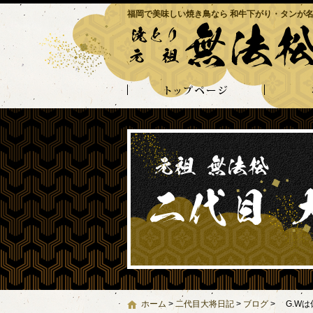
福岡で美味しい焼き鳥なら 和牛下がり・タンが名
ホーム
>
二代目大将日記
>
ブログ
>
G.Wは