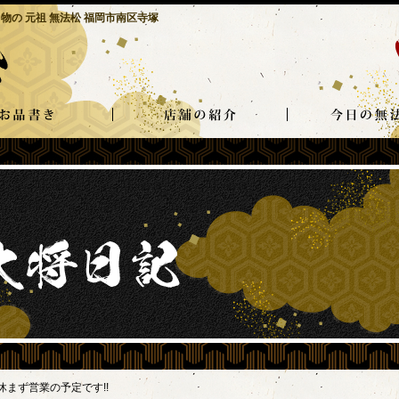
物の 元祖 無法松 福岡市南区寺塚
休まず営業の予定です!!