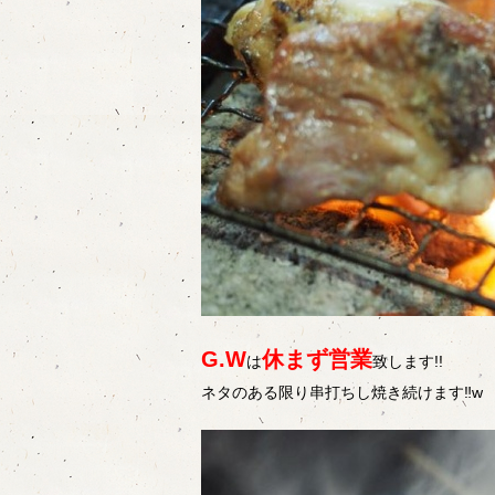
G.W
休まず営業
は
致します!!
ネタのある限り串打ちし焼き続けます‼w